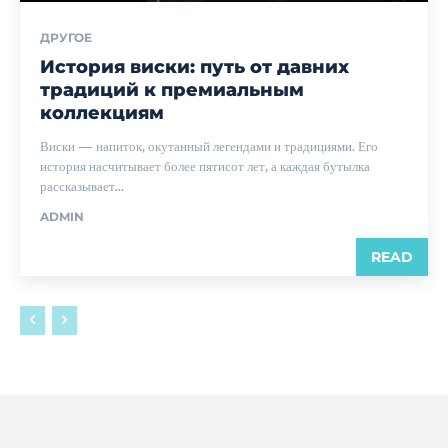
ДРУГОЕ
История виски: путь от давних
традиций к премиальным
коллекциям
Виски — напиток, окутанный легендами и традициями. Его
история насчитывает более пятисот лет, а каждая бутылка
рассказывает...
ADMIN
READ